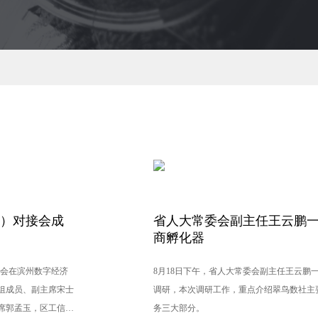
商）对接会成
省人大常委会副主任王云鹏一
商孵化器
接会在滨州数字经济
8月18日下午，省人大常委会副主任王云鹏
组成员、副主席宋士
调研，本次调研工作，重点介绍翠鸟数社主
席郭孟玉，区工信局
务三大部分。