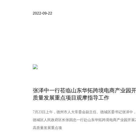
四级主任科员王海燕等领导出席会议，30家有进出口业务的“专精
对接会。
2022-09-22
张泽中一行莅临山东华拓跨境电商产业园
质量发展重点项目观摩指导工作
7月23日上午，德州市人大常委会副主任、德城区委书记张泽中
德城区人民政府区长张因忠一行赴山东华拓跨境电商产业园开展2
高质量发展重点项